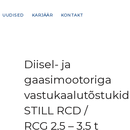
UUDISED
KARJÄÄR
KONTAKT
Diisel- ja
gaasimootoriga
vastukaalutõstukid
STILL RCD /
RCG 2,5 – 3,5 t